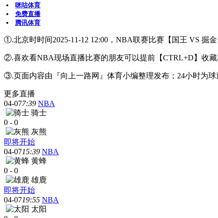
咪咕体育
免费直播
腾讯体育
①.北京时时间2025-11-12 12:00，NBA联赛比赛【国王 V
②.喜欢看NBA现场直播比赛的朋友可以提前【CTRL+D
③.页面内容由『向上一路网』体育小编整理发布；24小时为
更多直播
04-07
7:39
NBA
骑士
0
-
0
灰熊
即将开始
04-07
15:39
NBA
黄蜂
0
-
0
雄鹿
即将开始
04-07
19:55
NBA
太阳