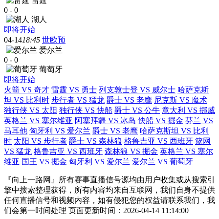
雷霆
0
-
0
湖人
即将开始
04-14
18:45
世欧预
爱尔兰
0
-
0
葡萄牙
即将开始
火箭 VS 奇才
雷霆 VS 勇士
列支敦士登 VS 威尔士
哈萨克斯
坦 VS 比利时
步行者 VS 猛龙
爵士 VS 老鹰
尼克斯 VS 魔术
独行侠 VS 太阳
独行侠 VS 快船
爵士 VS 公牛
意大利 VS 挪威
英格兰 VS 塞尔维亚
阿塞拜疆 VS 冰岛
快船 VS 掘金
芬兰 VS
马耳他
匈牙利 VS 爱尔兰
爵士 VS 老鹰
哈萨克斯坦 VS 比利
时
太阳 VS 步行者
爵士 VS 森林狼
格鲁吉亚 VS 西班牙
篮网
VS 猛龙
格鲁吉亚 VS 西班牙
森林狼 VS 掘金
英格兰 VS 塞尔
维亚
国王 VS 掘金
匈牙利 VS 爱尔兰
爱尔兰 VS 葡萄牙
『向上一路网』所有赛事直播信号源均由用户收集或从搜索引
擎中搜索整理获得，所有内容均来自互联网，我们自身不提供
任何直播信号和视频内容，如有侵犯您的权益请联系我们，我
们会第一时间处理 页面更新时间：2026-04-14 11:14:00