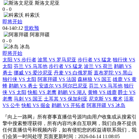
斯洛文尼亚
0
-
0
科索沃
即将开始
04-14
0:12
世欧预
阿塞拜疆
0
-
0
冰岛
即将开始
太阳 VS 步行者
波黑 VS 罗马尼亚
步行者 VS 猛龙
独行侠 VS
太阳
芬兰 VS 马耳他
步行者 VS 猛龙
波兰 VS 荷兰
鹈鹕 VS
勇士
挪威 VS 爱沙尼亚
丹麦 VS 白俄罗斯
直布罗陀 VS 黑山
独行侠 VS 太阳
阿塞拜疆 VS 法国
森林狼 VS 国王
雄鹿 VS 黄
蜂
鹈鹕 VS 勇士
安道尔 VS 阿尔巴尼亚
芬兰 VS 马耳他
独行
侠 VS 太阳
快船 VS 老鹰
鹈鹕 VS 湖人
黄蜂 VS 雄鹿
爵士 VS
老鹰
马刺 VS 国王
土耳其 VS 保加利亚
尼克斯 VS 魔术
活塞
VS 公牛
快船 VS 掘金
鹈鹕 VS 开拓者
阿塞拜疆 VS 冰岛
『向上一路网』所有赛事直播信号源均由用户收集或从搜索引
擎中搜索整理获得，所有内容均来自互联网，我们自身不提供
任何直播信号和视频内容，如有侵犯您的权益请联系我们，我
们会第一时间处理 页面更新时间：2026-04-14 11:08:05